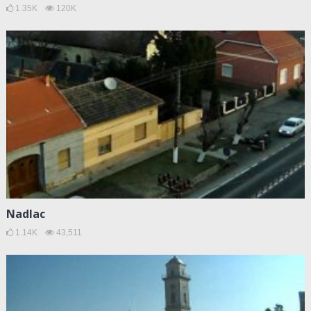
1.35K
120K
Nadlac
1.14K
43,511