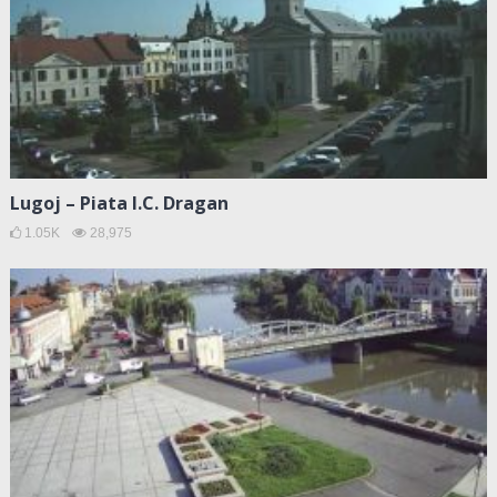
Lugoj – Piata I.C. Dragan
1.05K
28,975