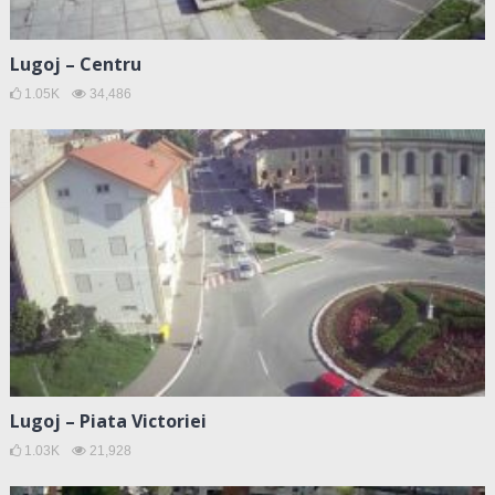
Lugoj – Centru
1.05K
34,486
Lugoj – Piata Victoriei
1.03K
21,928