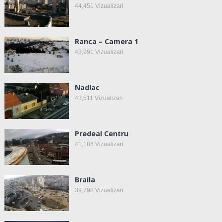
44,451
Vizualizari
Ranca – Camera 1
43,991
Vizualizari
Nadlac
43,511
Vizualizari
Predeal Centru
41,186
Vizualizari
Braila
39,798
Vizualizari