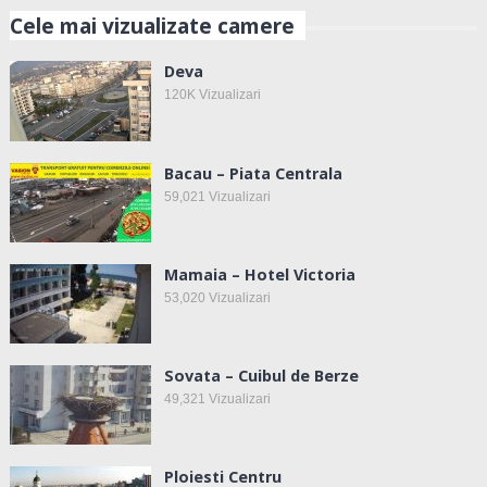
Cele mai vizualizate camere
Deva
120K
Vizualizari
Bacau – Piata Centrala
59,021
Vizualizari
Mamaia – Hotel Victoria
53,020
Vizualizari
Sovata – Cuibul de Berze
49,321
Vizualizari
Ploiesti Centru