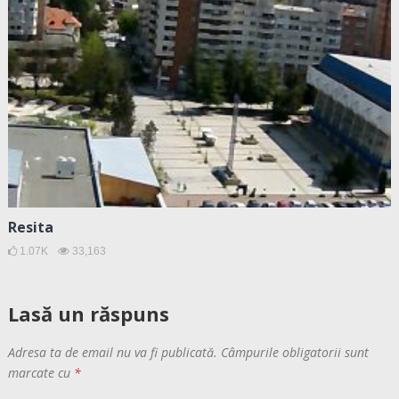
Resita
1.07K
33,163
Lasă un răspuns
Adresa ta de email nu va fi publicată.
Câmpurile obligatorii sunt
marcate cu
*