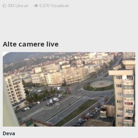
393
Like-uri
6,570
Vizualizari
Alte camere live
Deva