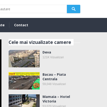
nte
Contact
Cele mai vizualizate camere
Deva
121K
Vizualizari
Bacau – Piata
Centrala
59,048
Vizualizari
Mamaia – Hotel
Victoria
53,070
Vizualizari