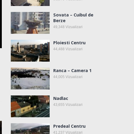
Sovata – Cuibul de
Berze
49,348
Vizualizari
Ploiesti Centru
44,488
Vizualizari
Ranca – Camera 1
44,005
Vizualizari
Nadlac
43,655
Vizualizari
Predeal Centru
41,237
Vizualizari