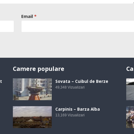
Email
*
Camere populare
Ca
t
Sovata – Cuibul de Berze
49,348
Vizualizari
Carpinis – Barza Alba
13,169
Vizualizari