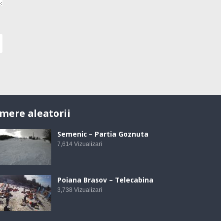
mere aleatorii
Semenic – Partia Goznuta
7,614
Vizualizari
Poiana Brasov – Telecabina
3,738
Vizualizari