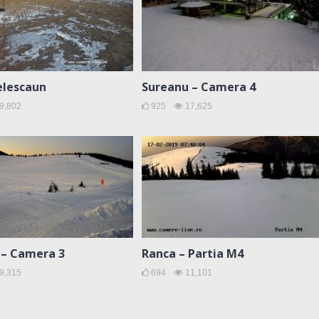
elescaun
Sureanu – Camera 4
9,802
925
17,625
 – Camera 3
Ranca – Partia M4
9,315
694
11,101