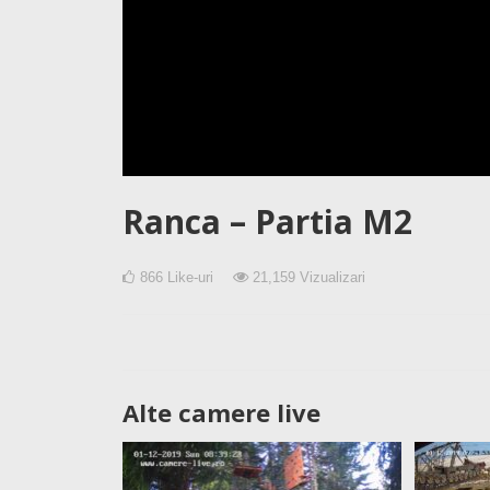
Ranca – Partia M2
866
Like-uri
21,159
Vizualizari
Alte camere live