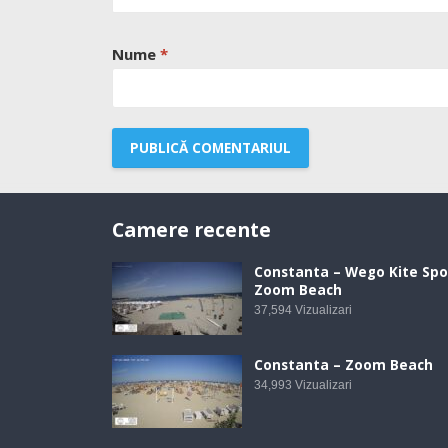
Nume
*
Camere recente
Constanta – Wego Kite Spo
Zoom Beach
37,594
Vizualizari
Constanta – Zoom Beach
34,993
Vizualizari