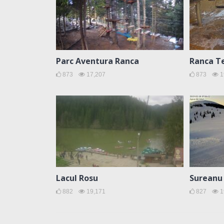
Parc Aventura Ranca
Ranca T
873
17,207
873
1
Lacul Rosu
Sureanu
882
19,171
827
1