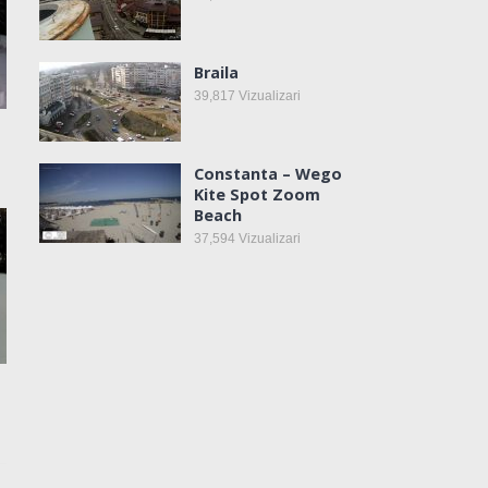
Braila
39,817
Vizualizari
Constanta – Wego
Kite Spot Zoom
Beach
37,594
Vizualizari