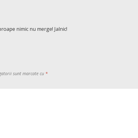
roape nimic nu merge! Jalnic!
gatorii sunt marcate cu
*