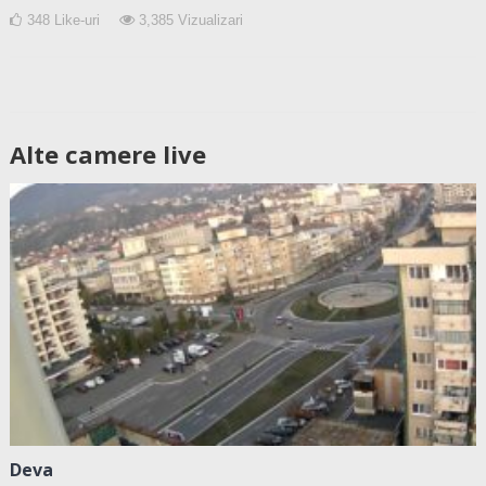
348
Like-uri
3,385
Vizualizari
Alte camere live
Deva