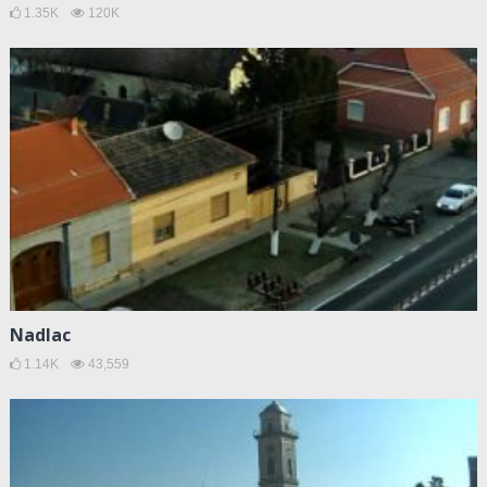
1.35K
120K
Nadlac
1.14K
43,559