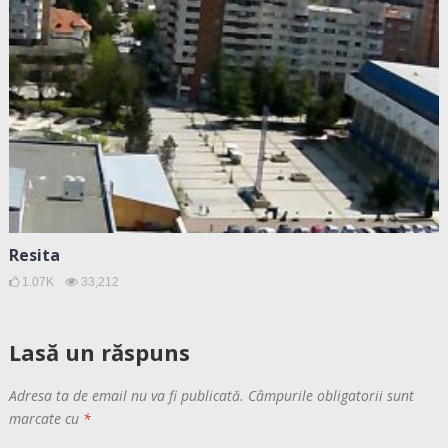
Resita
1.07K
33,212
Lasă un răspuns
Adresa ta de email nu va fi publicată.
Câmpurile obligatorii sunt
marcate cu
*