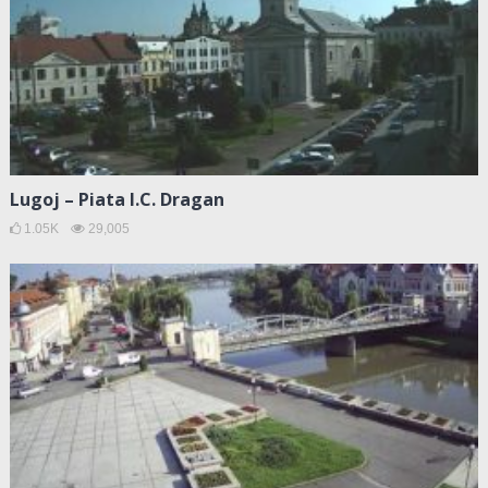
Lugoj – Piata I.C. Dragan
1.05K
29,005