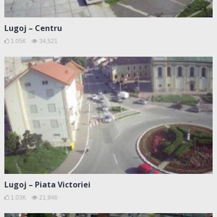
Lugoj – Centru
1.05K
34,521
Lugoj – Piata Victoriei
1.03K
21,946