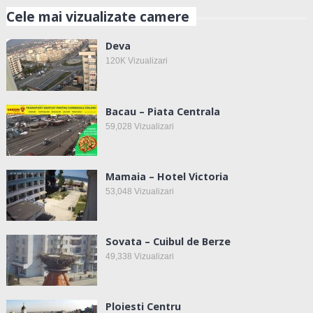
Cele mai vizualizate camere
Deva
120K
Vizualizari
Bacau – Piata Centrala
59,028
Vizualizari
Mamaia – Hotel Victoria
53,048
Vizualizari
Sovata – Cuibul de Berze
49,338
Vizualizari
Ploiesti Centru