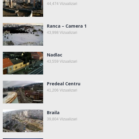
44,474
Vizualizari
Ranca – Camera 1
43,998
Vizualizari
Nadlac
43,559
Vizualizari
Predeal Centru
41,206
Vizualizari
Braila
39,804
Vizualizari