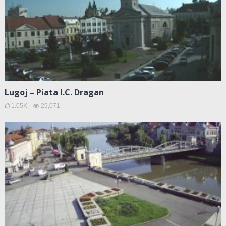
Lugoj – Piata I.C. Dragan
1.05K
29,071