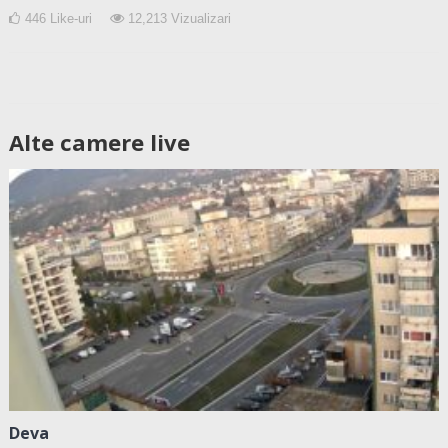
446
Like-uri
12,213
Vizualizari
Alte camere live
Deva