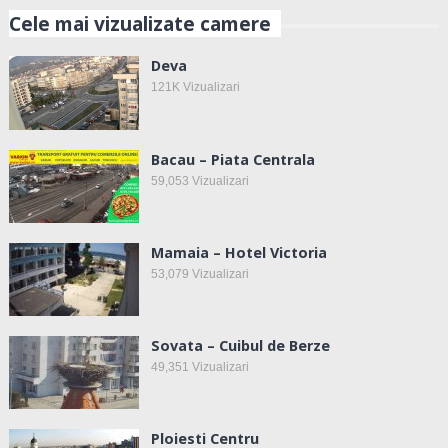
Cele mai vizualizate camere
Deva
121K
Vizualizari
Bacau – Piata Centrala
59,053
Vizualizari
Mamaia – Hotel Victoria
53,079
Vizualizari
Sovata – Cuibul de Berze
49,351
Vizualizari
Ploiesti Centru