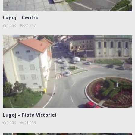
Lugoj – Centru
1.05K
34,597
Lugoj – Piata Victoriei
1.03K
21,998