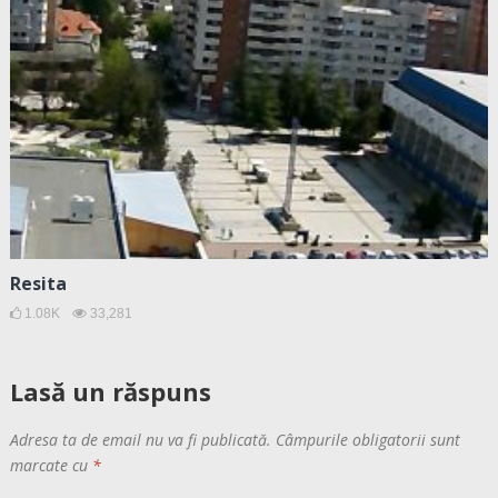
Resita
1.08K
33,281
Lasă un răspuns
Adresa ta de email nu va fi publicată.
Câmpurile obligatorii sunt
marcate cu
*