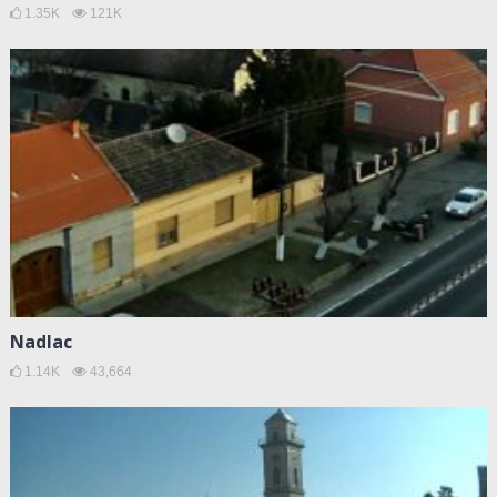
1.35K
121K
Nadlac
1.14K
43,664