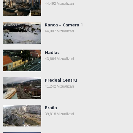
44,492
Vizualizari
Ranca – Camera 1
44,007
Vizualizari
Nadlac
43,664
Vizualizari
Predeal Centru
41,242
Vizualizari
Braila
39,818
Vizualizari