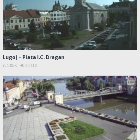
Lugoj – Piata I.C. Dragan
1.05K
29,113