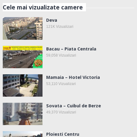
Cele mai vizualizate camere
Deva
121K
Vizualizari
Bacau – Piata Centrala
59,058
Vizualizari
Mamaia – Hotel Victoria
53,110
Vizualizari
Sovata – Cuibul de Berze
49,370
Vizualizari
Ploiesti Centru