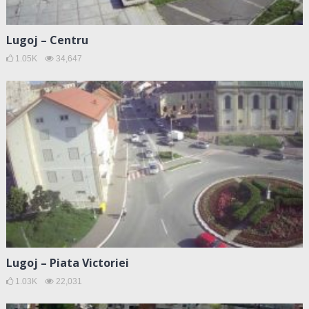
Lugoj – Centru
1.05K
34,647
Lugoj – Piata Victoriei
1.03K
22,031