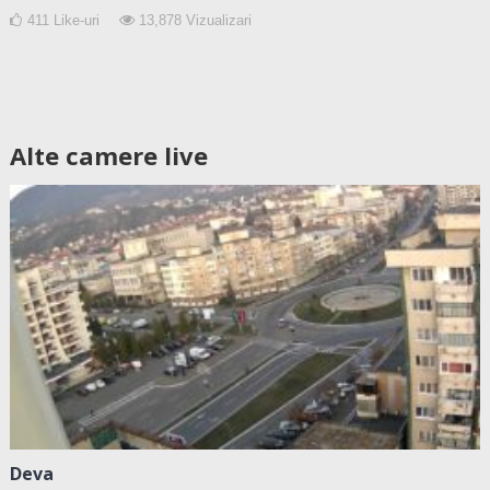
411
Like-uri
13,878
Vizualizari
Alte camere live
Deva