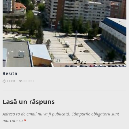
Resita
1.08K
33,321
Lasă un răspuns
Adresa ta de email nu va fi publicată.
Câmpurile obligatorii sunt
marcate cu
*