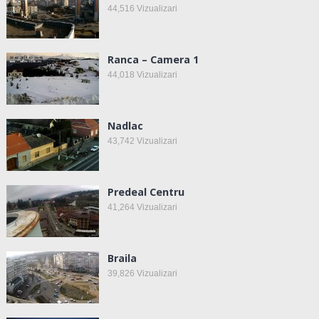
44,516
Vizualizari
Ranca – Camera 1
44,018
Vizualizari
Nadlac
43,742
Vizualizari
Predeal Centru
41,264
Vizualizari
Braila
39,826
Vizualizari