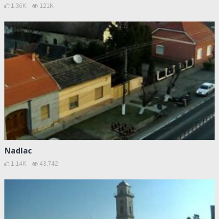
1.36K
121K
Nadlac
1.14K
43,742