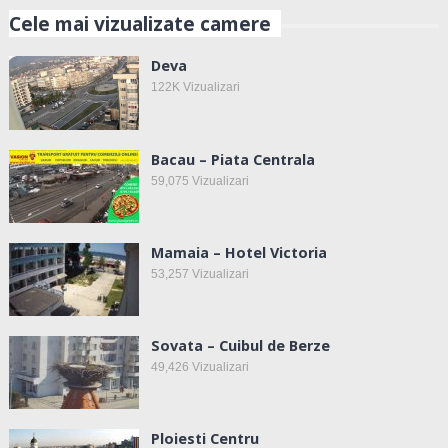
Cele mai vizualizate camere
Deva
122K
Vizualizari
Bacau – Piata Centrala
59,075
Vizualizari
Mamaia – Hotel Victoria
53,257
Vizualizari
Sovata – Cuibul de Berze
49,426
Vizualizari
Ploiesti Centru