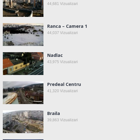
44,681
Vizualizari
Ranca – Camera 1
44,037
Vizualizari
Nadlac
43,975
Vizualizari
Predeal Centru
41,320
Vizualizari
Braila
39,863
Vizualizari