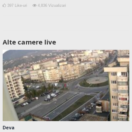
397
Like-uri
4,836
Vizualizari
Alte camere live
Deva