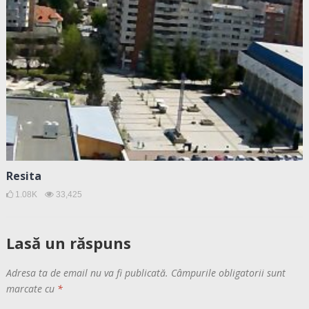
Resita
1.08K
33,425
Lasă un răspuns
Adresa ta de email nu va fi publicată.
Câmpurile obligatorii sunt
marcate cu
*