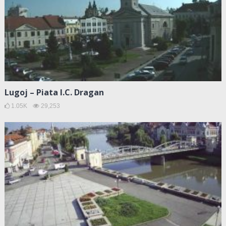
Lugoj – Piata I.C. Dragan
1.05K
29,253