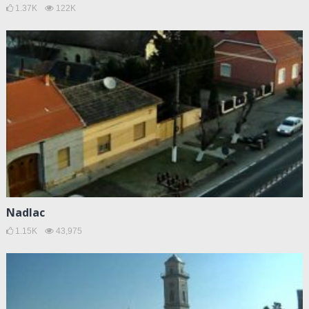
1.37K
122K
Nadlac
1.15K
43,975