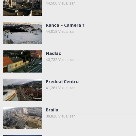
44,506
Vizualizari
Ranca – Camera 1
44,018
Vizualizari
Nadlac
43,732
Vizualizari
Predeal Centru
41,261
Vizualizari
Braila
39,826
Vizualizari