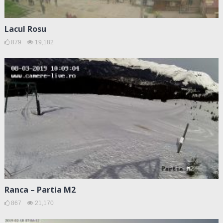
Lacul Rosu
879
19,182
Ranca – Partia M2
867
21,170