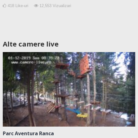
418
Like-uri
12,553
Vizualizari
Alte camere live
Parc Aventura Ranca