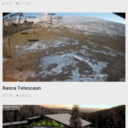
874
17,216
Ranca Telescaun
878
19,812