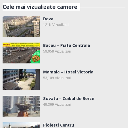
Cele mai vizualizate camere
Deva
121K
Vizualizari
Bacau – Piata Centrala
59,058
Vizualizari
Mamaia – Hotel Victoria
53,109
Vizualizari
Sovata – Cuibul de Berze
49,369
Vizualizari
Ploiesti Centru