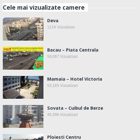
Cele mai vizualizate camere
Deva
121K
Vizualizari
Bacau – Piata Centrala
59,067
Vizualizari
Mamaia – Hotel Victoria
53,165
Vizualizari
Sovata – Cuibul de Berze
49,398
Vizualizari
Ploiesti Centru