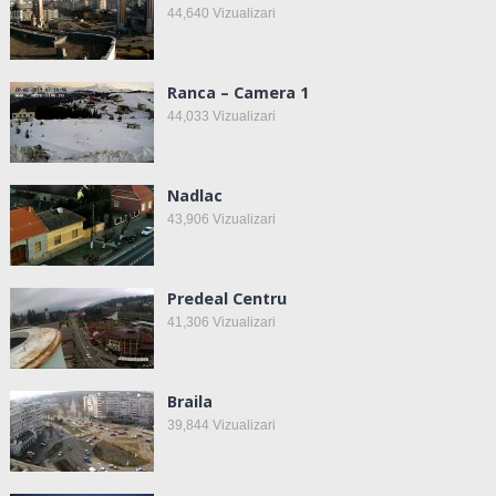
44,640
Vizualizari
Ranca – Camera 1
44,033
Vizualizari
Nadlac
43,906
Vizualizari
Predeal Centru
41,306
Vizualizari
Braila
39,844
Vizualizari