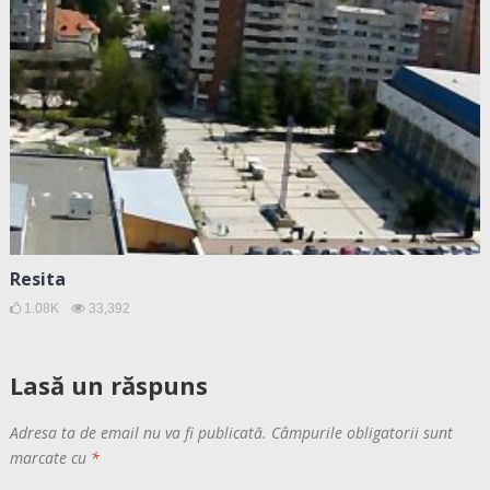
Resita
1.08K
33,392
Lasă un răspuns
Adresa ta de email nu va fi publicată.
Câmpurile obligatorii sunt
marcate cu
*