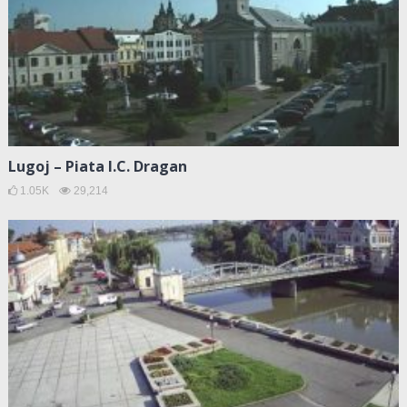
Lugoj – Piata I.C. Dragan
1.05K
29,214