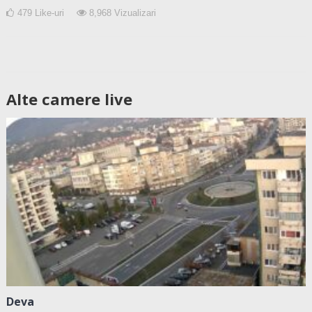
479
Like-uri
8,968
Vizualizari
Alte camere live
Deva