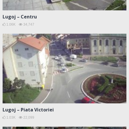
Lugoj – Centru
1.06K
34,747
Lugoj – Piata Victoriei
1.03K
22,099