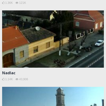
1.36K
121K
Nadlac
1.14K
43,906