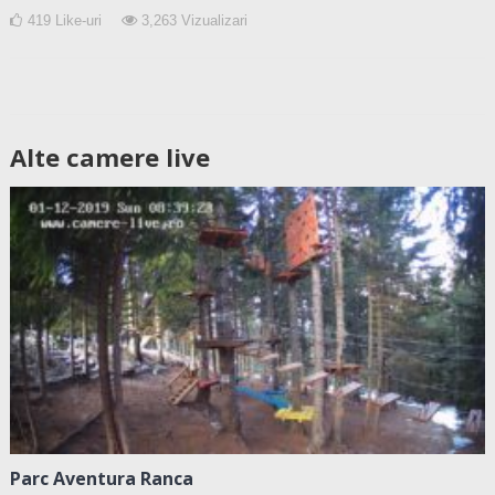
419
Like-uri
3,263
Vizualizari
Alte camere live
Parc Aventura Ranca