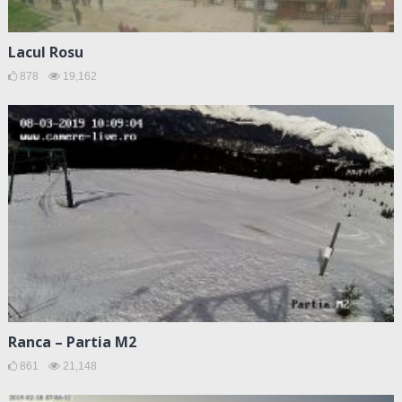
Lacul Rosu
878
19,162
Ranca – Partia M2
861
21,148