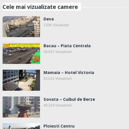
Cele mai vizualizate camere
Deva
120K
Vizualizari
Bacau – Piata Centrala
59,021
Vizualizari
Mamaia – Hotel Victoria
53,012
Vizualizari
Sovata – Cuibul de Berze
49,319
Vizualizari
Ploiesti Centru