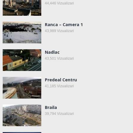
44,446
Vizualizari
Ranca – Camera 1
43,989
Vizualizari
Nadlac
43,501
Vizualizari
Predeal Centru
41,185
Vizualizari
Braila
39,794
Vizualizari