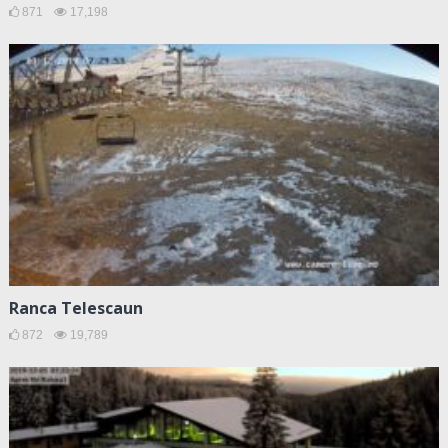
871
17,198
Ranca Telescaun
872
19,789