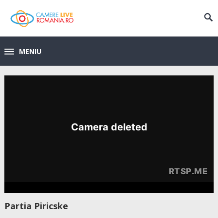
MENIU
Partia Piricske