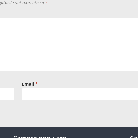
gatorii sunt marcate cu
*
Email
*
Camere populare
Ca