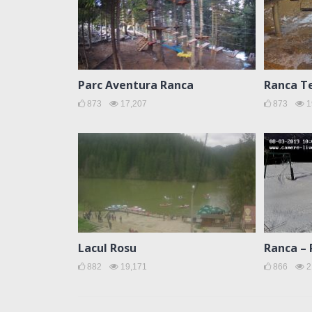
Parc Aventura Ranca
Ranca T
873
17,207
873
1
Lacul Rosu
Ranca – 
882
19,171
866
2