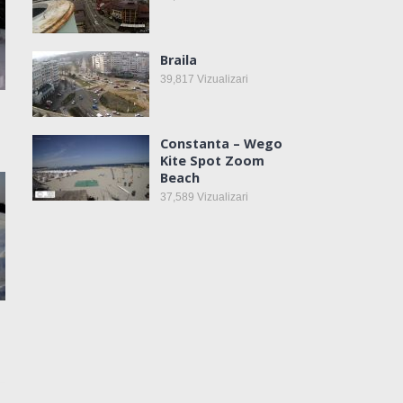
Braila
39,817
Vizualizari
Constanta – Wego
Kite Spot Zoom
Beach
37,589
Vizualizari