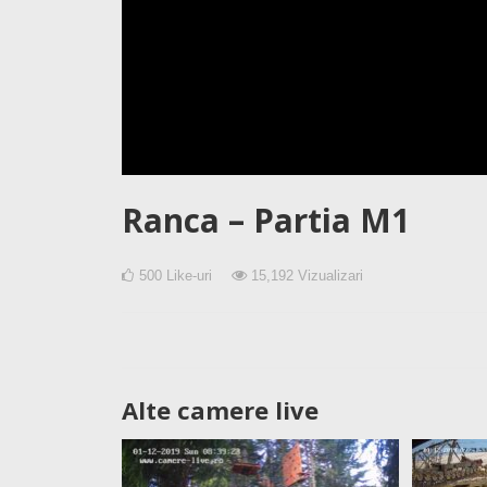
Ranca – Partia M1
500
Like-uri
15,192
Vizualizari
Alte camere live