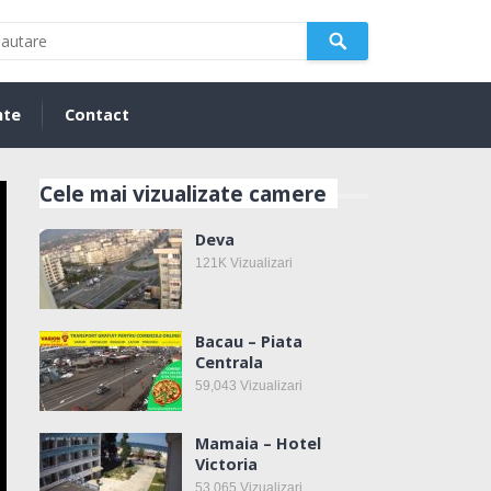
nte
Contact
Cele mai vizualizate camere
Deva
121K
Vizualizari
Bacau – Piata
Centrala
59,043
Vizualizari
Mamaia – Hotel
Victoria
53,065
Vizualizari