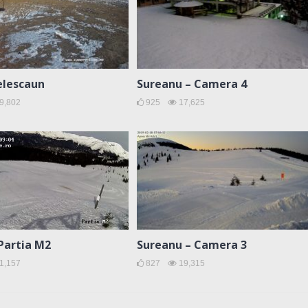
elescaun
Sureanu – Camera 4
9,802
925
17,625
Partia M2
Sureanu – Camera 3
1,157
827
19,315