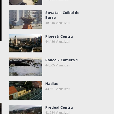
Sovata – Cuibul de
Berze
49,346
Vizualizari
Ploiesti Centru
44,486
Vizualizari
Ranca – Camera 1
44,005
Vizualizari
Nadlac
43,651
Vizualizari
Predeal Centru
41,234
Vizualizari