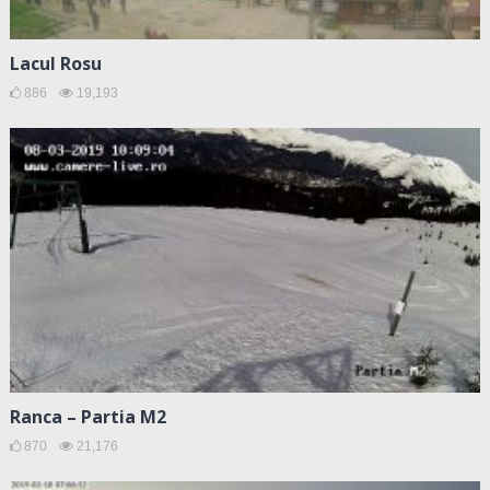
Lacul Rosu
886
19,193
Ranca – Partia M2
870
21,176