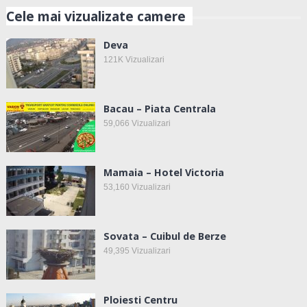
Cele mai vizualizate camere
Deva
121K
Vizualizari
Bacau – Piata Centrala
59,066
Vizualizari
Mamaia – Hotel Victoria
53,160
Vizualizari
Sovata – Cuibul de Berze
49,395
Vizualizari
Ploiesti Centru