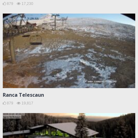
879
17,230
Ranca Telescaun
879
19,817