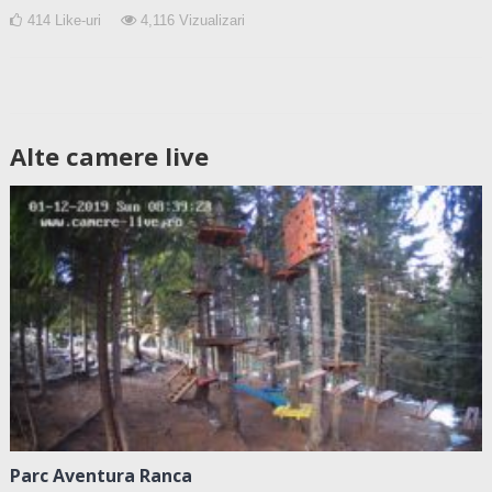
414
Like-uri
4,116
Vizualizari
Alte camere live
Parc Aventura Ranca