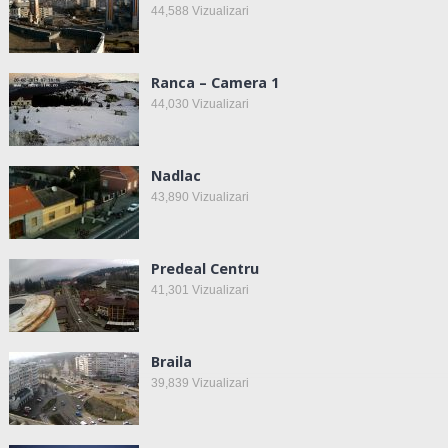
44,588
Vizualizari
Ranca – Camera 1
44,030
Vizualizari
Nadlac
43,890
Vizualizari
Predeal Centru
41,301
Vizualizari
Braila
39,839
Vizualizari