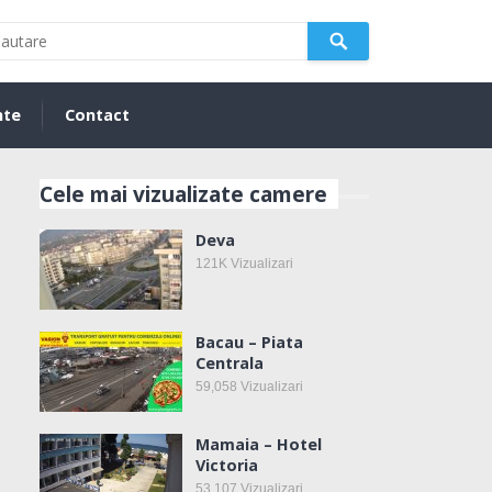
nte
Contact
Cele mai vizualizate camere
Deva
121K
Vizualizari
Bacau – Piata
Centrala
59,058
Vizualizari
Mamaia – Hotel
Victoria
53,107
Vizualizari