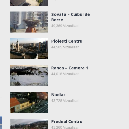
Sovata – Cuibul de
Berze
49,369
Vizualizari
Ploiesti Centru
44,505
Vizualizari
Ranca – Camera 1
44,018
Vizualizari
Nadlac
43,728
Vizualizari
Predeal Centru
41,260
Vizualizari