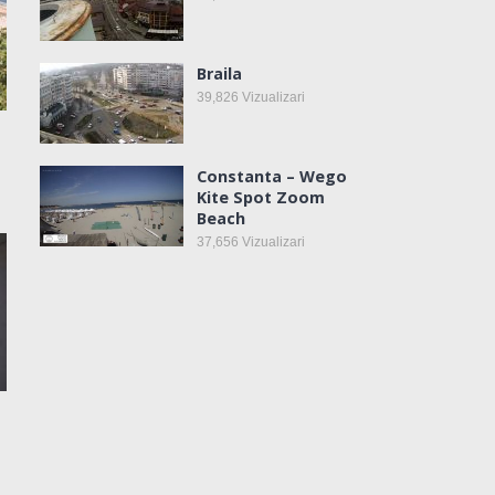
Braila
39,826
Vizualizari
Constanta – Wego
Kite Spot Zoom
Beach
37,656
Vizualizari