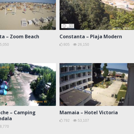
ta – Zoom Beach
Constanta – Plaja Modern
5,050
805
26,150
che – Camping
Mamaia – Hotel Victoria
ndala
792
53,107
8,770