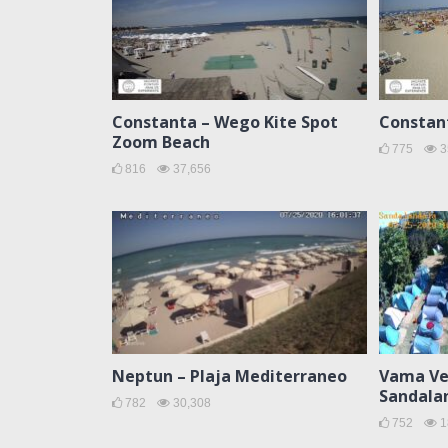
Constanta – Wego Kite Spot
Constan
Zoom Beach
775
3
816
37,656
Neptun – Plaja Mediterraneo
Vama Ve
Sandala
782
30,308
752
1