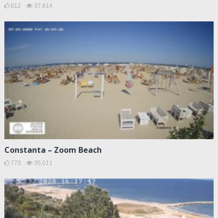
812
37,614
Constanta – Zoom Beach
773
35,011