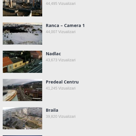
44,495
Vizualizari
Ranca – Camera 1
44,007
Vizualizari
Nadlac
43,673
Vizualizari
Predeal Centru
41,245
Vizualizari
Braila
39,820
Vizualizari