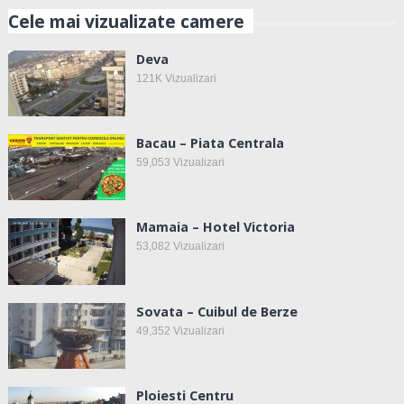
Cele mai vizualizate camere
Deva
121K
Vizualizari
Bacau – Piata Centrala
59,053
Vizualizari
Mamaia – Hotel Victoria
53,082
Vizualizari
Sovata – Cuibul de Berze
49,352
Vizualizari
Ploiesti Centru