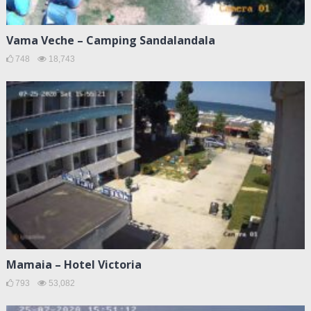
Vama Veche – Camping Sandalandala
748
18,743
Mamaia – Hotel Victoria
793
53,082