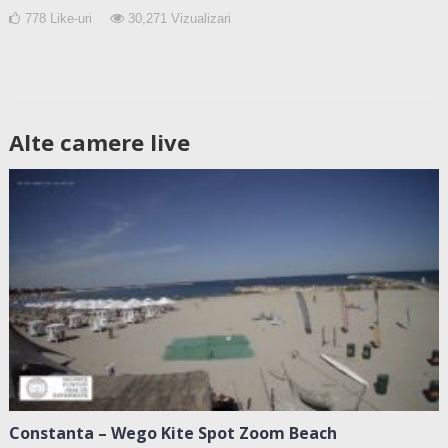
778
Like-uri
30,271
Vizualizari
Alte camere live
Constanta – Wego Kite Spot Zoom Beach