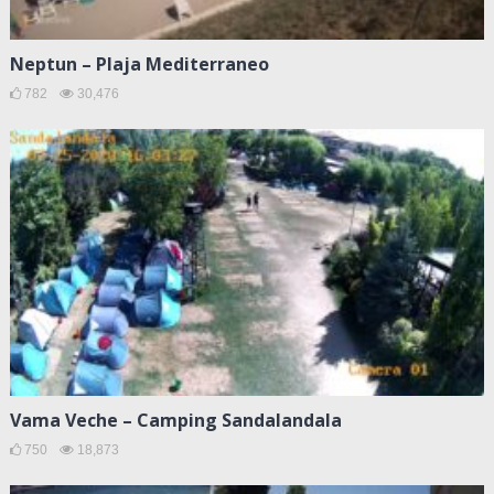
Neptun – Plaja Mediterraneo
782
30,476
Vama Veche – Camping Sandalandala
750
18,873