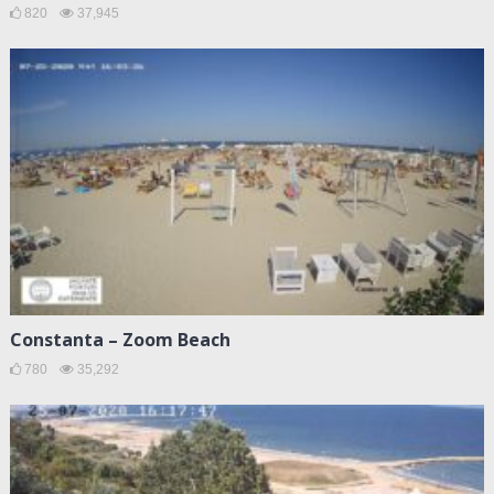
820
37,945
Constanta – Zoom Beach
780
35,292