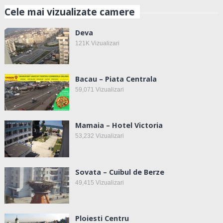
Cele mai vizualizate camere
Deva
121K
Vizualizari
Bacau – Piata Centrala
59,071
Vizualizari
Mamaia – Hotel Victoria
53,232
Vizualizari
Sovata – Cuibul de Berze
49,415
Vizualizari
Ploiesti Centru