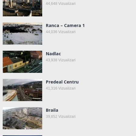
44,648
Vizualizari
Ranca – Camera 1
44,036
Vizualizari
Nadlac
43,938
Vizualizari
Predeal Centru
41,316
Vizualizari
Braila
39,852
Vizualizari