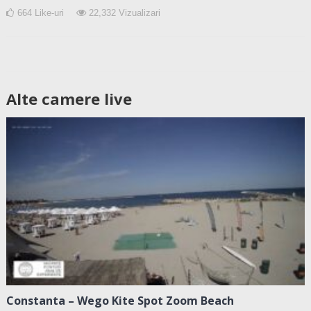
664
Like-uri
22,332
Vizualizari
Alte camere live
Constanta – Wego Kite Spot Zoom Beach