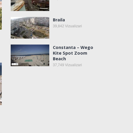
Braila
39,842
Vizualizari
Constanta – Wego
Kite Spot Zoom
Beach
37,749
Vizualizari