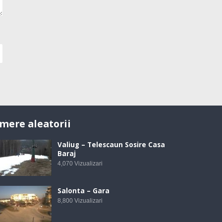
mere aleatorii
Valiug – Telescaun Sosire Casa
Baraj
4,070
Vizualizari
Salonta – Gara
8,800
Vizualizari