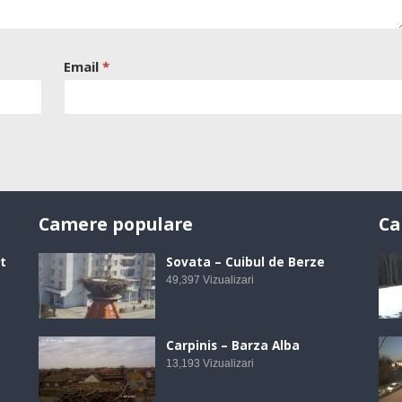
Email
*
Camere populare
Ca
t
Sovata – Cuibul de Berze
49,397
Vizualizari
Carpinis – Barza Alba
13,193
Vizualizari