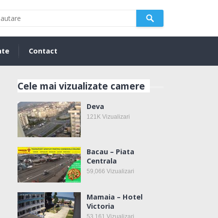
nte
Contact
Cele mai vizualizate camere
Deva
121K
Vizualizari
Bacau – Piata
Centrala
59,066
Vizualizari
Mamaia – Hotel
Victoria
53,161
Vizualizari