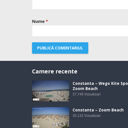
Nume
*
Camere recente
Constanta – Wego Kite Spo
Zoom Beach
37,749
Vizualizari
Constanta – Zoom Beach
35,132
Vizualizari