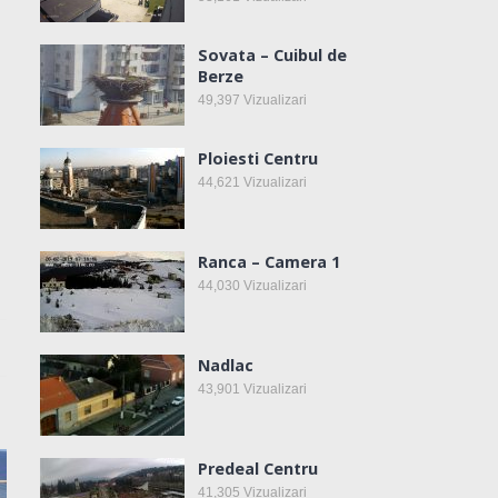
Sovata – Cuibul de
Berze
49,397
Vizualizari
Ploiesti Centru
44,621
Vizualizari
Ranca – Camera 1
44,030
Vizualizari
Nadlac
43,901
Vizualizari
Predeal Centru
41,305
Vizualizari