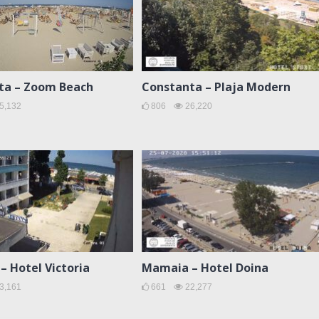
ta – Zoom Beach
Constanta – Plaja Modern
5,132
806
26,220
 Hotel Victoria
Mamaia – Hotel Doina
3,161
661
22,277