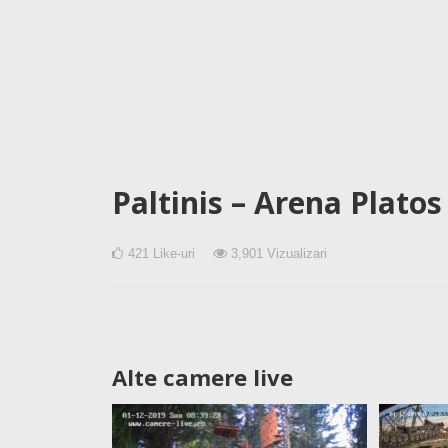
Paltinis – Arena Plato
421
Like-uri
3,901
Vizualizari
Alte camere live