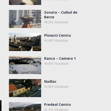
Sovata – Cuibul de
Berze
49,351
Vizualizari
Ploiesti Centru
44,492
Vizualizari
Ranca – Camera 1
44,007
Vizualizari
Nadlac
43,664
Vizualizari
Predeal Centru
41,241
Vizualizari