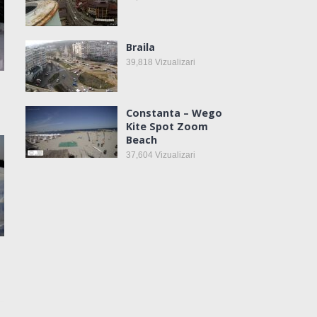
Braila
39,818
Vizualizari
Constanta – Wego
Kite Spot Zoom
Beach
37,604
Vizualizari