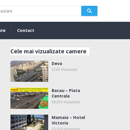
nte
Contact
Cele mai vizualizate camere
Deva
121K
Vizualizari
Bacau – Piata
Centrala
59,053
Vizualizari
Mamaia – Hotel
Victoria
53,079
Vizualizari