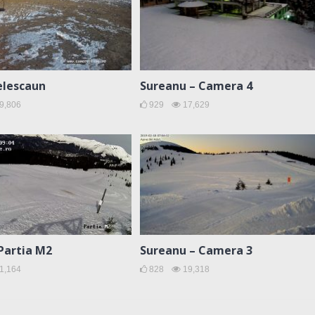
elescaun
Sureanu – Camera 4
9,806
929
17,629
Partia M2
Sureanu – Camera 3
1,164
828
19,318