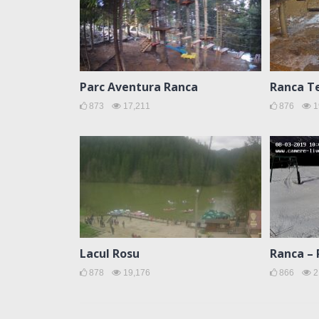
Parc Aventura Ranca
Ranca T
873
17,211
876
1
Lacul Rosu
Ranca – 
878
19,176
866
2